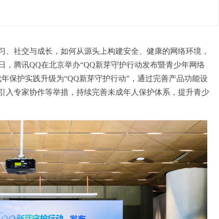
习、社交与成长，如何从源头上构建安全、健康的
网络
环境，
日，
腾讯QQ
在
北京举办
“QQ新芽守护行动发布暨青少年
网络
年保护实践升级为“QQ新芽守护行动”
，通过
完善产品功能设
引入
专家
协作等举措，持续完善未成年人保护体系，
提升
青少