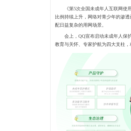
《第5次全国未成年人互联网使
比例持续上升，网络对
青少年
的渗透
配日益复杂的用网场景。
会上，
QQ
宣布启动
未成年人保
教育与关怀、专家护航
为
四
大支柱，