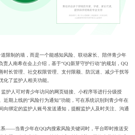
一道限制的墙，而是一个能感知风险、联动家长、陪伴青少年
负责人
南希
在会上介绍，基于“QQ新芽守护行动
”
的
规划，
QQ
善时长管理、
社交权限管理、支付限额、
防沉迷
、减少干扰
等
优化
了
监护人
相关
功能。
，
监护人可对
青少年访问的
网页链接、小程序等进行分级授
。
近期上线的
“风险行为通知”功能
，可在系统识别到青少年在
间向绑定的监护人账号发送通知，
提醒监护人及时关注、沟通
”体系——当青少年在QQ内搜索风险关键词时，平台即时推送安