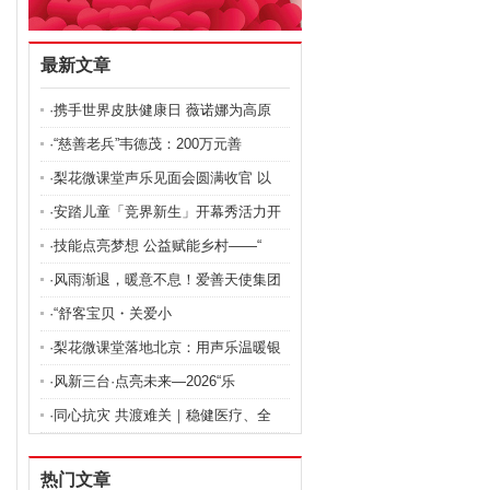
最新文章
·携手世界皮肤健康日 薇诺娜为高原
·“慈善老兵”韦德茂：200万元善
·梨花微课堂声乐见面会圆满收官 以
·安踏儿童「竞界新生」开幕秀活力开
·技能点亮梦想 公益赋能乡村——“
·风雨渐退，暖意不息！爱善天使集团
·“舒客宝贝・关爱小
·梨花微课堂落地北京：用声乐温暖银
·风新三台·点亮未来—2026“乐
·同心抗灾 共渡难关｜稳健医疗、全
热门文章