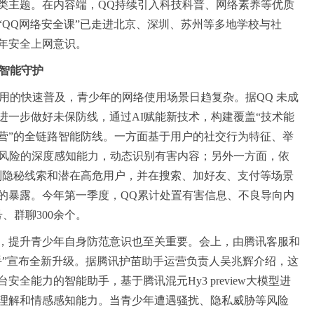
余类主题。在内容端，QQ持续引入科技科普、网络素养等优质
“QQ网络安全课”已走进北京、深圳、苏州等多地学校与社
年安全上网意识。
现智能守护
应用的快速普及，青少年的网络使用场景日趋复杂。据QQ 未成
进一步做好未保防线，通过AI赋能新技术，构建覆盖“技术能
营”的全链路智能防线。一方面基于用户的社交行为特征、举
对风险的深度感知能力，动态识别有害内容；另外一方面，依
识别隐秘线索和潜在高危用户，并在搜索、加好友、支付等场景
的暴露。今年第一季度，QQ累计处置有害信息、不良导向内
、群聊300余个。
，提升青少年自身防范意识也至关重要。会上，由腾讯客服和
手”宣布全新升级。据腾讯护苗助手运营负责人
吴兆辉
介绍，这
台安全能力的智能助手，
基于腾讯混元
Hy3 preview
大模型进
理解和情感感知能力。当青少年遭遇骚扰、隐私威胁等风险