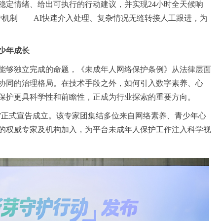
稳定情绪、给出可执行的行动建议，并实现24小时全天候响
守护机制——AI快速介入处理、复杂情况无缝转接人工跟进，为
少年成长
能够独立完成的命题
，
《未成年人网络保护条例》从法律层面
协同的治理格局。在技术手段之外，如何引入
数字素养、
心
保护更具科学性和前瞻性，正成为行业探索的重要方向。
”
正式
宣告成立。该专家团集结多位来
自
网络素养、青少年心
的权威专家
及机构
加入，为平台未成年人保护工作注入科学视